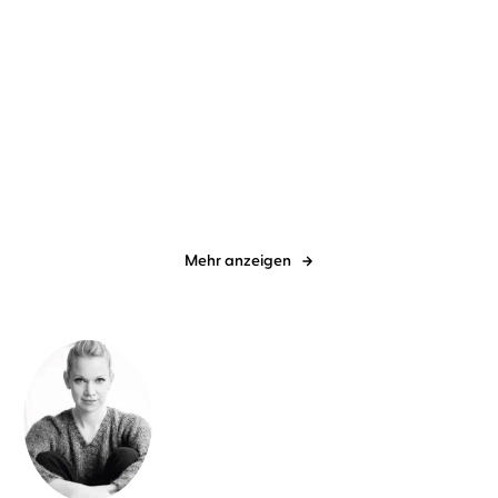
Sandra Lüpkes
Gabriele Blum
Anke Petersen
Ulrike Kapfer
Ein Ort, der bleibt
Hotel Inselblick –
Stürmische See
Mehr anzeigen