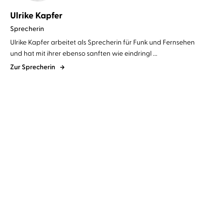
Ulrike Kapfer
Sprecherin
Ulrike Kapfer arbeitet als Sprecherin für Funk und Fernsehen
und hat mit ihrer ebenso sanften wie eindringl ...
Zur Sprecherin
Sandy Hall
Simon Jäger
...
Amy Suiter Clarke
Ulrike Kapfer
...
Klar ist es Liebe
Der Countdown-Killer -
Nur du kanns ...