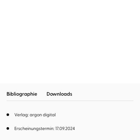
Ulrike Schweikert
Sabine Arnhold
Ulrike Schweikert
Sabine Arnhold
Berlin Friedrichstraße:
Berlin Friedrichstraße:
Novemberstu ...
Tränenpalas ...
Bibliographie
Downloads
Verlag: argon digital
Erscheinungstermin: 17.09.2024