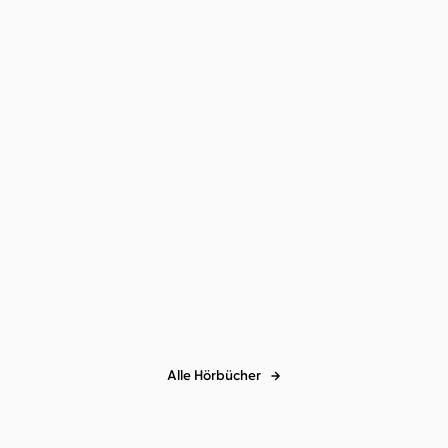
Edgar Selge
Hast du uns endlich
gefunden
Alle Hörbücher