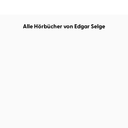
Alle Hörbücher von Edgar Selge
DEMNÄCHST
Edgar Selge
Rainer Maria Rilke
Edgar Selge
...
Juras letzter Winter
Jeder Engel ist
schrecklich