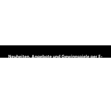
Neuheiten, Angebote und Gewinnspiele per E-
Mail bekommen?
Abonnieren Sie unseren Newsletter und wir
halten Sie immer auf dem neuesten Stand.
E-Mail-Adresse