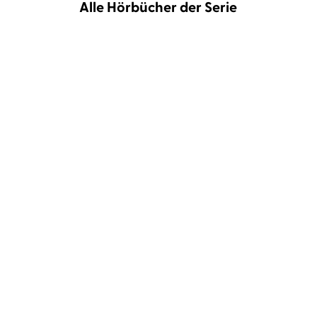
Alle Hörbücher der Serie
Jörg Maurer
Jörg Maurer
Föhnlage
Hochsaison