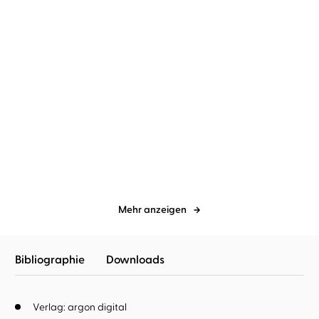
Jörg Maurer
Jörg Maurer
Oberwasser
Föhnlage
Mehr anzeigen
Bibliographie
Downloads
Verlag: argon digital