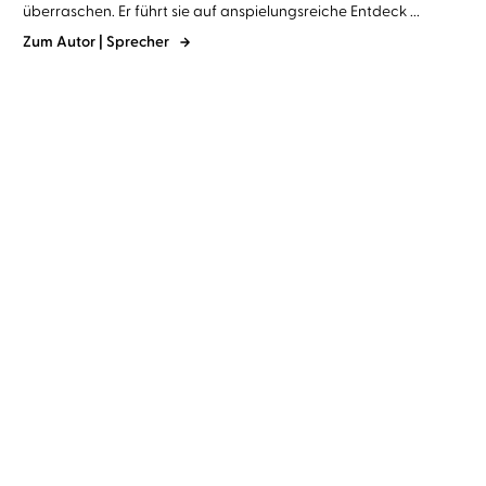
überraschen. Er führt sie auf anspielungsreiche Entdeck ...
Zum Autor | Sprecher
Jörg Maurer
Jörg Maurer
Hochsaison
Niedertracht