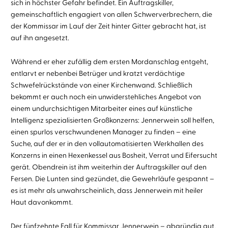
sich in höchster Gefahr befindet. Ein Auftragskiller,
gemeinschaftlich engagiert von allen Schwerverbrechern, die
der Kommissar im Lauf der Zeit hinter Gitter gebracht hat, ist
auf ihn angesetzt.
Während er eher zufällig dem ersten Mordanschlag entgeht,
entlarvt er nebenbei Betrüger und kratzt verdächtige
Schwefelrückstände von einer Kirchenwand. Schließlich
bekommt er auch noch ein unwiderstehliches Angebot von
einem undurchsichtigen Mitarbeiter eines auf künstliche
Intelligenz spezialisierten Großkonzerns: Jennerwein soll helfen,
einen spurlos verschwundenen Manager zu finden – eine
Suche, auf der er in den vollautomatisierten Werkhallen des
Konzerns in einen Hexenkessel aus Bosheit, Verrat und Eifersucht
gerät. Obendrein ist ihm weiterhin der Auftragskiller auf den
Fersen. Die Lunten sind gezündet, die Gewehrläufe gespannt –
es ist mehr als unwahrscheinlich, dass Jennerwein mit heiler
Haut davonkommt.
Der fünfzehnte Fall für Kommissar Jennerwein – abgründig gut.