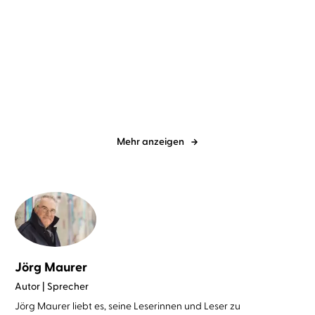
Jo Fischler
Simon Jäger
Kristen Perrin
Anne Düe
Klein aber tot
Das Mörderarchiv: Tante
Frances hat ...
Mehr anzeigen
Jörg Maurer
Autor | Sprecher
Jörg Maurer liebt es, seine Leserinnen und Leser zu