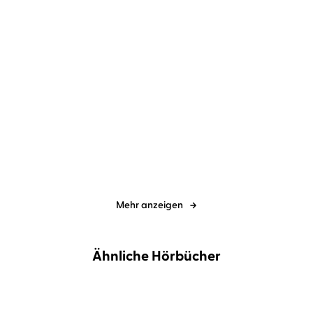
Jörg Maurer
Jörg Maurer
Niedertracht
Oberwasser
Mehr anzeigen
Ähnliche Hörbücher