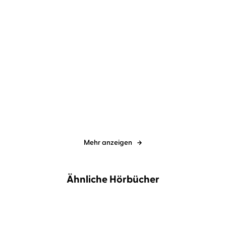
Karen Sander
Oliver Siebeck
Karen Sander
Oliver Siebeck
Der Strand: Vergessen
Der Sturm: Vergraben
Mehr anzeigen
Ähnliche Hörbücher
NEU