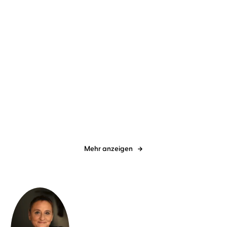
Karen Sander
Oliver Siebeck
Karen Sander
Oliver Siebeck
Wer nicht hören will,
Ich sehe was, und das ist
muss sterben
tot
Mehr anzeigen