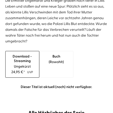
Die Ermittler Engelhardt und Krieger graben noch tiefer in Lillis
Leben und stoßen auf eine neue Spur: Plötzlich sieht es so aus,
als könnte Lillis Verschwinden mit dem Tod ihrer Mutter
zusammenhängen, deren Leiche vor achtzehn Jahren genau
dort gefunden wurde, wo die Polizei Lillis Blut entdeckte. Wurde
damals der Falsche für das Verbrechen verurteilt? Läuft der
wahre Täter noch frei herum und hat nun auch die Tochter
umgebracht?
Download -
Buch
Streaming
(rowohlt)
Ungekürzt
24,95
€
*
UVP
Dieser Titel ist aktuell (noch) nicht verfügbar.
Alle Hörbücher der Serie