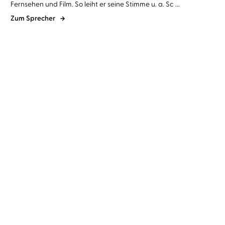
Fernsehen und Film. So leiht er seine Stimme u. a. Sc ...
Zum Sprecher
Karen Sander
Oliver Siebeck
Dr. Claus Probst
Oliver Siebeck
Schwesterlein, komm
Nummer Zwei
stirb mit mir