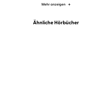
Mehr anzeigen
Ähnliche Hörbücher
NEU
Ilona Bannister
Nicole Engeln
Alex Smith
Günther Harder
FIVE – Das Ticken der Zeit
Die Stimmen, die dich
rufen