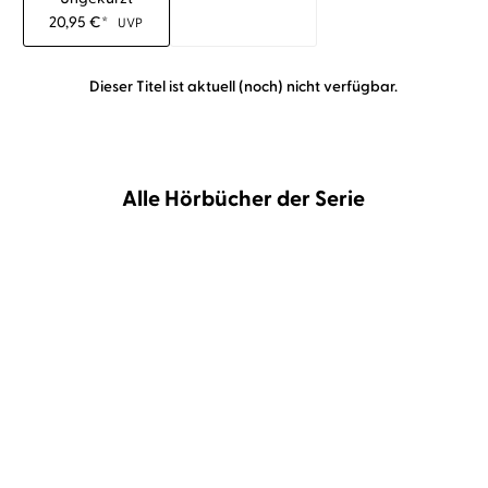
20,95
€
*
UVP
Dieser Titel ist aktuell (noch) nicht verfügbar.
Alle Hörbücher der Serie
BESTSELLER
Karen Sander
Oliver Siebeck
Karen Sander
Oliver Siebeck