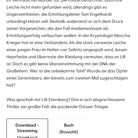
ihr vermutlicher Mörder tot. Die Polizei befürchtet, dass ihre
Leiche nicht mehr gefunden wird, allerdings gibt es
Ungereimtheiten, die Ermittlungsleiter Tom Engelhardt
unbedingt klären will. Deshalb widersetzt er sich dem Druck
seiner Vorgesetzten, die den Fall medienwirksam als
Ermittlungserfolg verbuchen wollen. In der Kryptologin Mascha
Krieger hat er eine Verbündete. Als die stark verweste Leiche
einer jungen Frau im Hafen von Sellnitz angespült wird, lassen
Haarfarbe und Überreste der Kleidung vermuten, dass es Lilli
ist. Doch es gibt keine Übereinstimmung mit der DNA der
Großeltern. Wer ist die unbekannte Tote? Wurde sie das Opfer
eines Serientäters, der bereits zum zweiten Mal zugeschlagen
hat?
Was geschah mit Lilli Sternberg? Drei in sich abgeschlossene
Thriller, ein großer Fall: die packende Ostsee-Trilogie.
Download -
Buch
Streaming
(rowohlt)
Ungekürzt