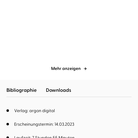
Karen Sander
Oliver Siebeck
Karen Sander
Oliver Siebeck
Ich sehe was, und das ist
Bald stirbst auch du
tot
Mehr anzeigen
Bibliographie
Downloads
Verlag: argon digital
Erscheinungstermin: 14.03.2023
Laufzeit: 7 Stunden 55 Minuten