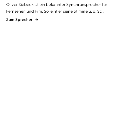
Oliver Siebeck ist ein bekannter Synchronsprecher für
Fernsehen und Film. So leiht er seine Stimme u. a. Sc ...
Zum Sprecher
Karen Sander
Oliver Siebeck
Dr. Claus Probst
Oliver Siebeck
Schwesterlein, komm
Nummer Zwei
stirb mit mir