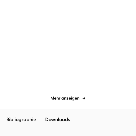
Karen Sander
Oliver Siebeck
Karen Sander
Oliver Siebeck
Wer nicht hören will,
Ich sehe was, und das ist
muss sterben
tot
Mehr anzeigen
Bibliographie
Downloads