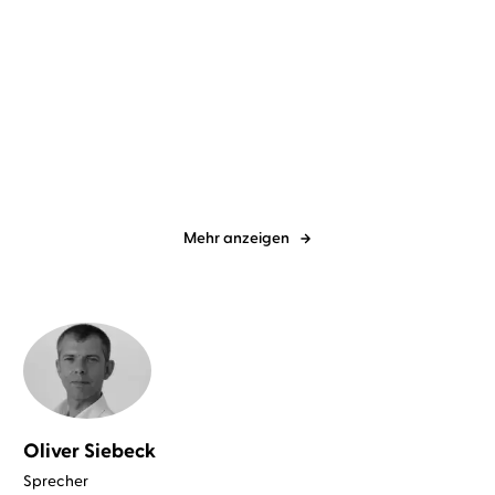
Dietmar Bittrich
Detlef Bierstedt
Leonie Lastella
Yara Blümel
...
...
Diesmal bleiben wir bis
Brausepulverherz
Silvester!
Mehr anzeigen
Oliver Siebeck
Sprecher