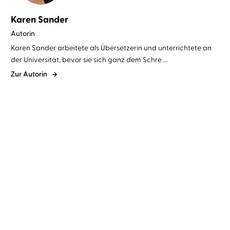
Karen Sander
Autorin
Karen Sander arbeitete als Übersetzerin und unterrichtete an
der Universität, bevor sie sich ganz dem Schre ...
Zur Autorin
Karen Sander
Oliver Siebeck
Karen Sander
Oliver Siebeck
Schwesterlein, komm
Wer nicht hören will,
stirb mit mir
muss sterben