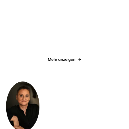
Karen Sander
Oliver Siebeck
Karen Sander
Oliver Siebeck
Wer nicht hören will,
Ich sehe was, und das ist
muss sterben
tot
Mehr anzeigen