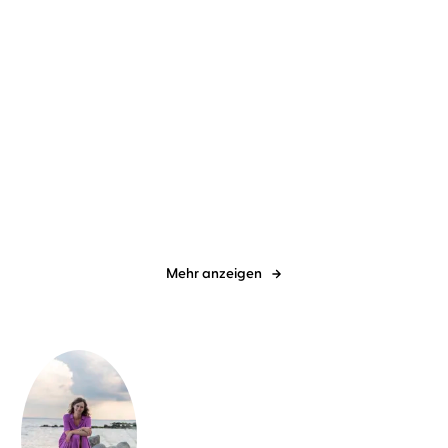
Anika Landsteiner
Ulrike Kapfer
Judith Merchant
Christiane Marx
...
So wie du mich kennst
SCHWEIG!
Mehr anzeigen