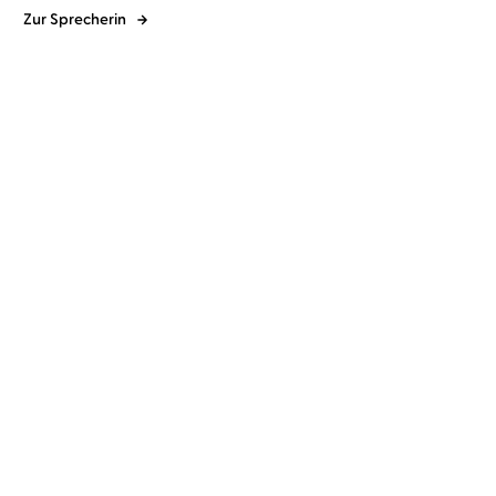
Zur Sprecherin
Sandy Hall
Simon Jäger
...
Amy Suiter Clarke
Ulrike Kapfer
...
Klar ist es Liebe
Der Countdown-Killer -
Nur du kanns ...